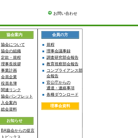
お問い合わせ
協会案内
会員の方
協会について
規程
協会の組織
理事会議事録
定款・規程
調査研究部会報告
理事長挨拶
教育視察部会報告
事業計画
コンプライアンス部
会報告
会員企業
官公庁からの
役員名簿
通達・連絡事項
関連リンク
各種ダウンロード
協会パンフレット
入会案内
理事会資料
総会資料
お知らせ
BA協会からの提言
トピックス