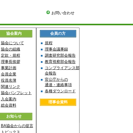
お問い合わせ
協会案内
会員の方
協会について
規程
協会の組織
理事会議事録
定款・規程
調査研究部会報告
理事長挨拶
教育視察部会報告
事業計画
コンプライアンス部
会報告
会員企業
官公庁からの
役員名簿
通達・連絡事項
関連リンク
各種ダウンロード
協会パンフレット
入会案内
理事会資料
総会資料
お知らせ
BA協会からの提言
トピックス