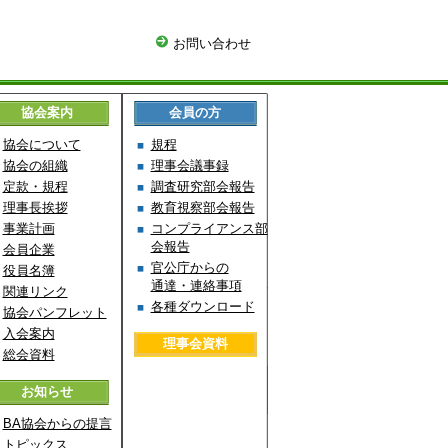
お問い合わせ
協会案内
会員の方
協会について
規程
協会の組織
理事会議事録
定款・規程
調査研究部会報告
理事長挨拶
教育視察部会報告
事業計画
コンプライアンス部
会報告
会員企業
官公庁からの
役員名簿
通達・連絡事項
関連リンク
各種ダウンロード
協会パンフレット
入会案内
理事会資料
総会資料
お知らせ
BA協会からの提言
トピックス