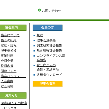
お問い合わせ
協会案内
会員の方
協会について
規程
協会の組織
理事会議事録
定款・規程
調査研究部会報告
理事長挨拶
教育視察部会報告
事業計画
コンプライアンス部
会報告
会員企業
官公庁からの
役員名簿
通達・連絡事項
関連リンク
各種ダウンロード
協会パンフレット
入会案内
理事会資料
総会資料
お知らせ
BA協会からの提言
トピックス