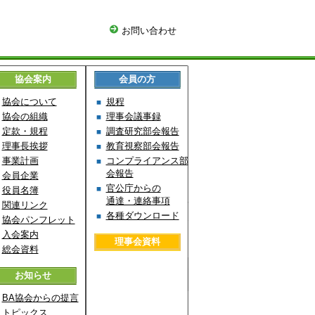
お問い合わせ
協会案内
会員の方
協会について
規程
協会の組織
理事会議事録
定款・規程
調査研究部会報告
理事長挨拶
教育視察部会報告
事業計画
コンプライアンス部
会報告
会員企業
官公庁からの
役員名簿
通達・連絡事項
関連リンク
各種ダウンロード
協会パンフレット
入会案内
理事会資料
総会資料
お知らせ
BA協会からの提言
トピックス