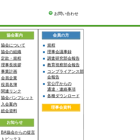
お問い合わせ
協会案内
会員の方
協会について
規程
協会の組織
理事会議事録
定款・規程
調査研究部会報告
理事長挨拶
教育視察部会報告
事業計画
コンプライアンス部
会報告
会員企業
官公庁からの
役員名簿
通達・連絡事項
関連リンク
各種ダウンロード
協会パンフレット
入会案内
理事会資料
総会資料
お知らせ
BA協会からの提言
トピックス